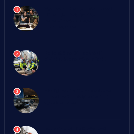
Výstava o Harrym Potterovi
1
přitahuje návštěvníky
nebelvírovým mečem a
mandragorou
Policisté na D1 zachránili
2
cizinku, která měla infarkt
Zloděj na Jindřichohradecku
3
ukradl naftu, další 200 litrů
vyteklo na zem
Demolice ohořelé výškové
4