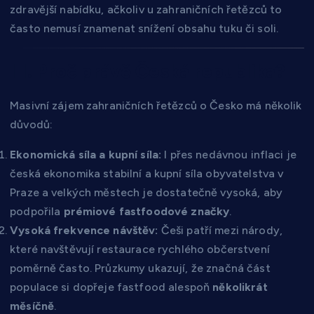
zdravější nabídku, ačkoliv u zahraničních řetězců to
často nemusí znamenat snížení obsahu tuku či soli.
III. Proč právě Česká republika?
Masivní zájem zahraničních řetězců o Česko má několik
důvodů:
Ekonomická síla a kupní síla:
I přes nedávnou inflaci je
česká ekonomika stabilní a kupní síla obyvatelstva v
Praze a velkých městech je dostatečně vysoká, aby
podpořila
prémiové fastfoodové značky
.
Vysoká frekvence návštěv:
Češi patří mezi národy,
které navštěvují restaurace rychlého občerstvení
poměrně často. Průzkumy ukazují, že značná část
populace si dopřeje fastfood alespoň
několikrát
měsíčně
.