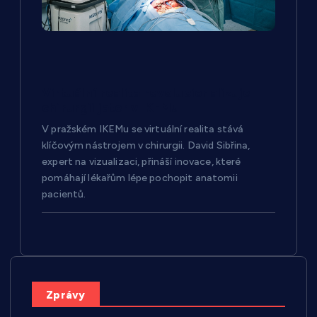
Virtuální realita revolucionalizuje
chirurgii jater v IKEMu
V pražském IKEMu se virtuální realita stává
klíčovým nástrojem v chirurgii. David Sibřina,
expert na vizualizaci, přináší inovace, které
pomáhají lékařům lépe pochopit anatomii
pacientů.
Zprávy