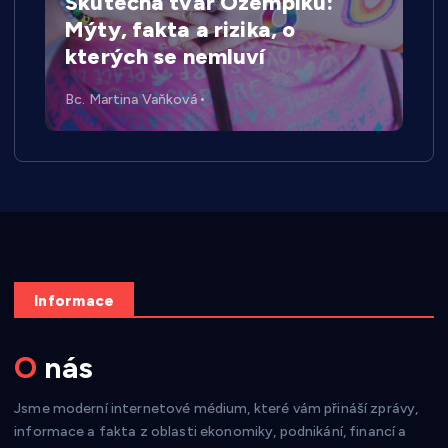
Skutečná tvář Ozempiku:
Mýty, fakta a rizika, o
kterých se nemluví
Bc. Martina Vaňková
Informace
O nás
Jsme moderní internetové médium, které vám přináší zprávy,
informace a fakta z oblasti ekonomiky, podnikání, financí a