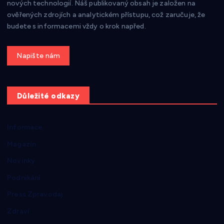
nových technologií. Náš publikovaný obsah je založen na
ověřených zdrojích a analytickém přístupu, což zaručuje, že
budete s informacemi vždy o krok napřed.
Get a Quote
Důležité odkazy
Informace
Magazín
Novinky
Podnikání
Press Zpravodaj
Zdraví