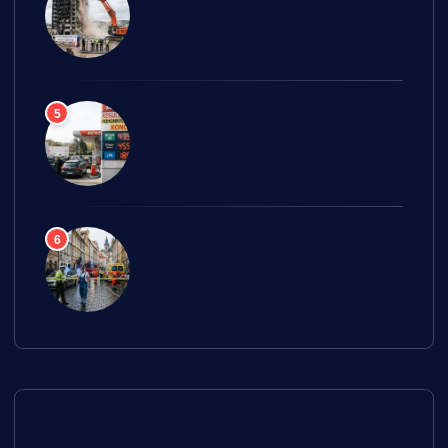
budovy ve Zlíně oficiálně
zahájena
Regulace cen pohonných hmot v
5
Česku v neděli skončí
V Praze se v jeden den
6
přiotrávilo plynem pět lidí,
jeden případ skončil smrtí