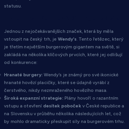
statusu.
1. Wendy’s: Třetí největší burgerová síla
Jednou z nejočekávanějších značek, která by měla
vstoupit na český trh, je
Wendy’s
. Tento řetězec, který
je třetím největším burgerovým gigantem na světě, si
zakládá na několika klíčových prvcích, které jej odlišují
od konkurence:
Hranaté burgery:
Wendy’s je známý pro své ikonické
hranaté hovězí placičky, které se údajně vyrábí z
čerstvého, nikdy nezmraženého hovězího masa.
Široká expanzní strategie:
Plány hovoří o razantním
vstupu a otevření
desítek poboček
v České republice a
na Slovensku v průběhu několika následujících let, což
by mohlo dramaticky přeskupit síly na burgerovém trhu.