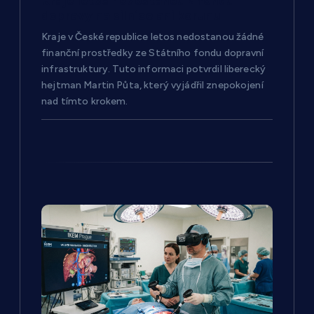
Kraje letos nedostanou z fondu
í
dopravy na silnice ani korunu
Kraje v České republice letos nedostanou žádné
s
finanční prostředky ze Státního fondu dopravní
infrastruktury. Tuto informaci potvrdil liberecký
p
hejtman Martin Půta, který vyjádřil znepokojení
nad tímto krokem.
ě
v
e
k