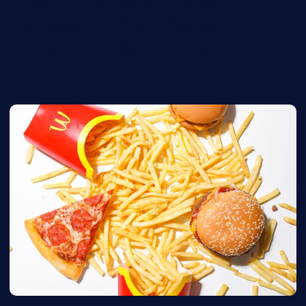
Expanzní horečka: Které
fastfoody míří do České
republiky a mění tuzemský trh?