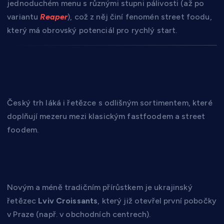
jednoduchém menu s různými stupni pálivosti (až po
variantu
Reaper
), což z něj činí fenomén street foodu,
který má obrovský potenciál pro rychlý start.
II. Expanze mimo americké
koncepty
Český trh láká i řetězce s odlišným sortimentem, které
doplňují mezeru mezi klasickým fastfoodem a street
foodem.
1. Lviv Croissants: Východní vítr a
snídaně
Novým a méně tradičním přírůstkem je ukrajinský
řetězec
Lviv Croissants
, který již otevřel první pobočky
v Praze (např. v obchodních centrech).