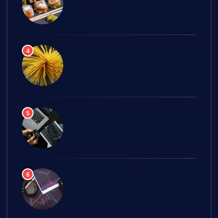
restaurace
Fenomén Itálie: Vše, co
4
potřebujete vědět o
nejpopulárnější kuchyni světa
Cash flow vs. Zisk: Proč účetní
5
zisk nikoho nenasytí
Dluhopisové kovenanty pod
6
lupou: Vaše neviditelná ochrana