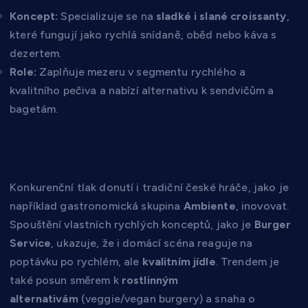
Koncept:
Specializuje se na
sladké i slané croissanty
,
které fungují jako rychlá snídaně, oběd nebo káva s
dezertem.
Role:
Zaplňuje mezeru v segmentu rychlého a
kvalitního pečiva a nabízí alternativu k sendvičům a
bagetám.
2. Růst alternativních a domácích
konceptů
Konkurenční tlak donutí i tradiční české hráče, jako je
například gastronomická skupina
Ambiente
, inovovat.
Spouštění vlastních rychlých konceptů, jako je
Burger
Service
, ukazuje, že i domácí scéna reaguje na
poptávku po rychlém, ale
kvalitním jídle
. Trendem je
také posun směrem k
rostlinným
alternativám
(veggie/vegan burgery) a snaha o