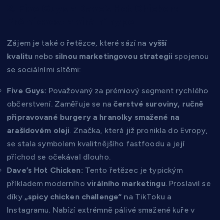
2. Five Guys a Dave’s Hot Chicken:
Prémiovost a virální hype
Zájem je také o řetězce, které sází na
vyšší
kvalitu
nebo
silnou marketingovou strategii
spojenou
se sociálními sítěmi:
Five Guys:
Považovaný za prémiový segment rychlého
občerstvení. Zaměřuje se na
čerstvé suroviny, ručně
připravované burgery a hranolky smažené na
arašídovém oleji
. Značka, která již pronikla do Evropy,
se stala symbolem kvalitnějšího fastfoodu a její
příchod se očekával dlouho.
Dave’s Hot Chicken:
Tento řetězec je typickým
příkladem moderního
virálního marketingu
. Proslavil se
díky
„spicy chicken challenge“
na TikToku a
Instagramu. Nabízí extrémně pálivé smažené kuře v