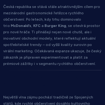
Česká republika se stává stále atraktivnějším cílem pro
mezinárodní gastronomické řetězce rychlého
občerstvení. Po letech, kdy trhu dominovalo
trio
McDonald’s
,
KFC
a
Burger King
, se otevírá prostor
pro nové hráče. Ti přinášejí nejen nové chutě, ale i
inovativní obchodní modely, které reflektují aktuální
spotřebitelské trendy – od vyšší kvality surovin po
virální marketing. Očekávaná expanze ukazuje, že český
zákazník je připraven experimentovat a platit za
prémiové zážitky i v segmentu rychlého občerstvení.
I. Očekávaní američtí giganti a
jejich ofenzíva
Největší vlna zájmu pochází tradičně ze Spojených
států, kde rychlé občerstvení dosáhlo kultovního