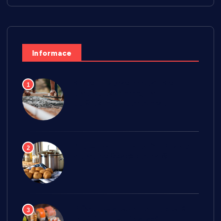
Informace
Moderní stavebnictví: Mezi
1
tradicí, technologií a
udržitelnou budoucností
Srdce Evropy na talíři: Poklady
2
a tradice české kuchyně
Průvodce specialitami, které
3
nabízí moderní asijská