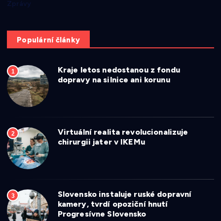
Zprávy
Populární články
Kraje letos nedostanou z fondu
1
dopravy na silnice ani korunu
Virtuální realita revolucionalizuje
2
chirurgii jater v IKEMu
Slovensko instaluje ruské dopravní
3
kamery, tvrdí opoziční hnutí
Progresívne Slovensko