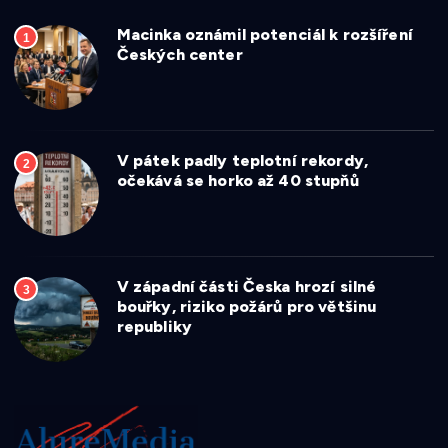
Macinka oznámil potenciál k rozšíření
1
Českých center
V pátek padly teplotní rekordy,
2
očekává se horko až 40 stupňů
V západní části Česka hrozí silné
3
bouřky, riziko požárů pro většinu
republiky