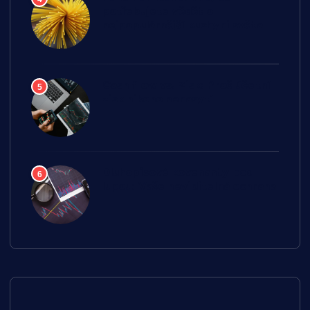
potřebujete vědět o
nejpopulárnější kuchyni světa
Cash flow vs. Zisk: Proč účetní
5
zisk nikoho nenasytí
Dluhopisové kovenanty pod
6
lupou: Vaše neviditelná ochrana