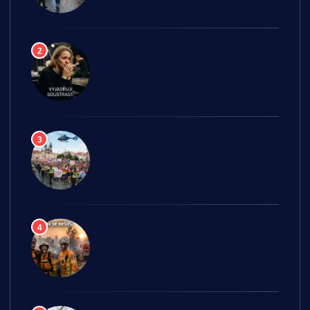
Markéta Irglová vyjádřila
2
soustrast k úmrtí Glena
Hansarda
Na pochod Prague Pride
3
dohlédnou stovky policistů i
vrtulník
Požár u Bordeaux se nešíří,
4
Francie doufá v lepší dny