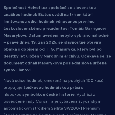
Společnost Helveti.cz společně se slovenskou
značkou hodinek Biatec uvádí na trh unikátní
limitovanou edici hodinek věnovanou prvnímu
československému prezidentovi Tomáši Garriguovi
Masarykovi. Datum uvedení nebylo vybráno náhodně
– právě dnes, 19. září 2025, se slavnostně otevírá
obálka s dopisem od T. G. Masaryka, který byl po
desítky let uložen v Národním archivu. Očekává se, že
dokument odhalí Masarykova poslední slova určená
synovi Janovi.
Nová edice hodinek, omezená na pouhých 100 kusů,
propojuje
špičkovou hodinářskou práci
s
hlubokou
symbolikou české historie
. Vychází z
osvědčené řady Corsair a je vybavena švýcarským
automatickým strojkem Sellita SW200-1 Premium