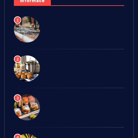
Informace
Moderní stavebnictví: Mezi
1
tradicí, technologií a
udržitelnou budoucností
Srdce Evropy na talíři: Poklady
2
a tradice české kuchyně
Průvodce specialitami, které
3
nabízí moderní asijská
restaurace
Fenomén Itálie: Vše, co
4