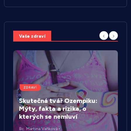
Vaše zdraví
ZDRAVÍ
Skutečná tvář Ozempiku:
Mýty, fakta a rizika, o
kterých se nemluví
Bc. Martina Vaňková