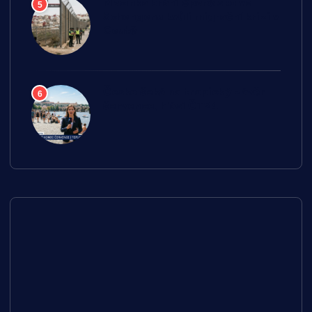
Macinka brání Španělsko ve
5
Schengenu kvůli migrační krizi v
Ceutě
Česko čeká na tropický závěr
6
července, hlásí ČT24