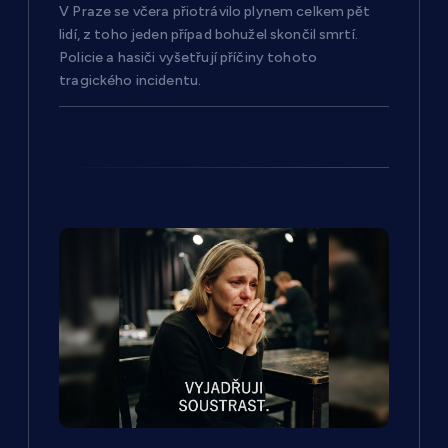
V Praze se včera přiotrávilo plynem celkem pět
p
lidí, z toho jeden případ bohužel skončil smrtí.
Policie a hasiči vyšetřují příčiny tohoto
ě
tragického incidentu.
v
e
k