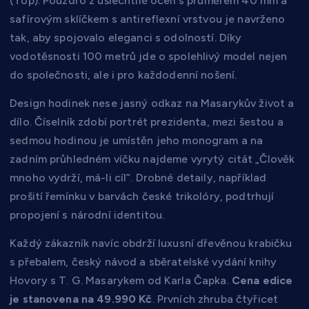
(Top). Pouzdro z ušlechtilé oceli s průměrem 40 mm a
safírovým sklíčkem s antireflexní vrstvou je navrženo
tak, aby spojovalo eleganci s odolností. Díky
vodotěsnosti 100 metrů jde o spolehlivý model nejen
do společnosti, ale i pro každodenní nošení.
Design hodinek nese jasný odkaz na Masarykův život a
dílo. Číselník zdobí portrét prezidenta, mezi šestou a
sedmou hodinou je umístěn jeho monogram a na
zadním průhledném víčku najdeme vyrytý citát „Člověk
mnoho vydrží, má-li cíl“. Drobné detaily, například
prošití řemínku v barvách české trikolóry, podtrhují
propojení s národní identitou.
Každý zákazník navíc obdrží luxusní dřevěnou krabičku
s přebalem, český návod a sběratelské vydání knihy
Hovory s T. G. Masarykem od Karla Čapka.
Cena edice
je stanovena na 49.990 Kč
. Prvních zhruba čtyřicet