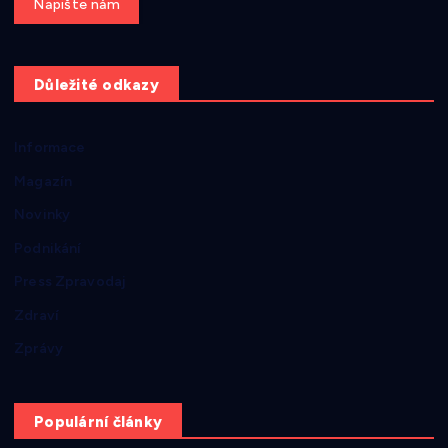
Get a Quote
Důležité odkazy
Informace
Magazín
Novinky
Podnikání
Press Zpravodaj
Zdraví
Zprávy
Populární články