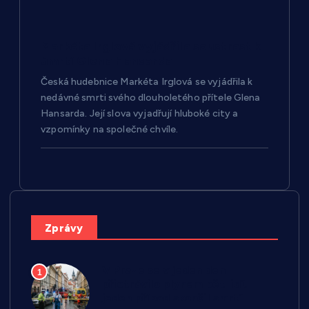
Markéta Irglová vyjádřila soustrast k
úmrtí Glena Hansarda
Česká hudebnice Markéta Irglová se vyjádřila k
nedávné smrti svého dlouholetého přítele Glena
Hansarda. Její slova vyjadřují hluboké city a
vzpomínky na společné chvíle.
Zprávy
V Praze se v jeden den
1
přiotrávilo plynem pět lidí,
jeden případ skončil smrtí