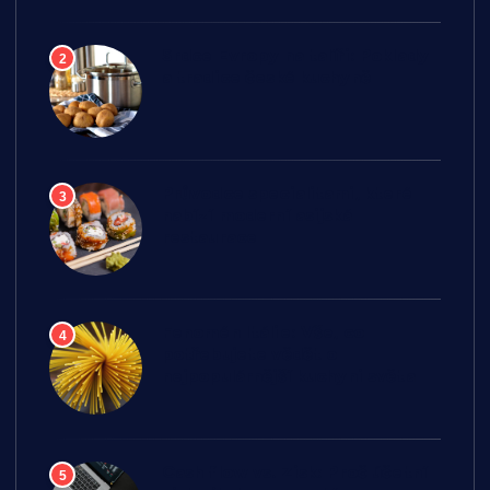
Srdce Evropy na talíři: Poklady
2
a tradice české kuchyně
Průvodce specialitami, které
3
nabízí moderní asijská
restaurace
Fenomén Itálie: Vše, co
4
potřebujete vědět o
nejpopulárnější kuchyni světa
Cash flow vs. Zisk: Proč účetní
5