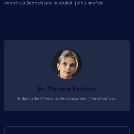
cenné zkušenosti pro jakoukoli jinou profesi.
Bc. Martina Vaňková
Redaktorka lifestylového magazínu CleraMedia.cz.
N