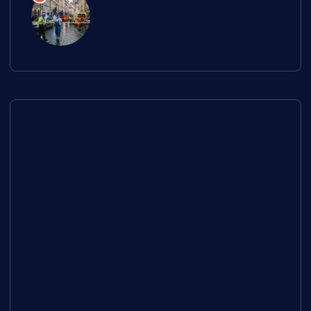
přiotrávilo plynem pět lidí,
jeden případ skončil smrtí