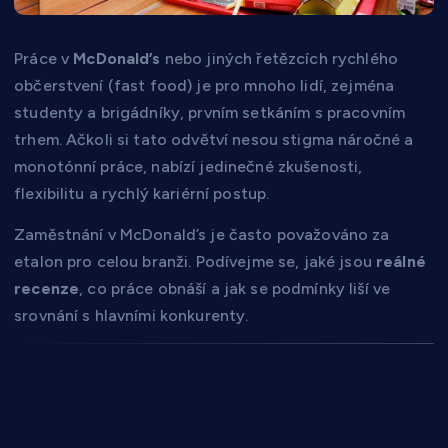
Práce v
McDonald’s
nebo jiných řetězcích rychlého
občerstvení (fast food) je pro mnoho lidí, zejména
studenty a brigádníky, prvním setkáním s pracovním
trhem. Ačkoli si tato odvětví nesou stigma náročné a
monotónní práce, nabízí jedinečné zkušenosti,
flexibilitu a rychlý kariérní postup.
Zaměstnání v McDonald’s je často považováno za
etalon pro celou branži. Podívejme se, jaké jsou
reálné
recenze
, co práce obnáší a jak se podmínky liší ve
srovnání s hlavními konkurenty.
I. McDonald’s:
Recenze, plat a