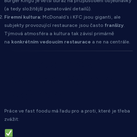
Burger Kingu je větší důraz na přizpůsobení objednávky
(a tedy složitější pamatování detailů).
Firemní kultura:
McDonald’s i KFC jsou giganti, ale
subjekty provozující restaurace jsou často
franšízy
.
Týmová atmosféra a kultura tak závisí primárně
na
konkrétním vedoucím restaurace
a ne na centrále.
III. Proč si lidé volí
Fast Food: Výhody a
nevýhody
Práce ve fast foodu má řadu pro a proti, které je třeba
zvážit:
Hlavní výhody