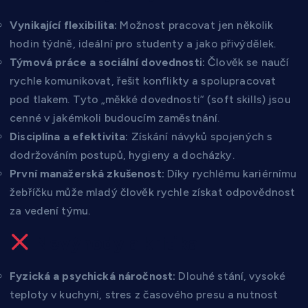
Vynikající flexibilita:
Možnost pracovat jen několik
hodin týdně, ideální pro studenty a jako přivýdělek.
Týmová práce a sociální dovednosti:
Člověk se naučí
rychle komunikovat, řešit konflikty a spolupracovat
pod tlakem. Tyto „měkké dovednosti“ (soft skills) jsou
cenné v jakémkoli budoucím zaměstnání.
Disciplína a efektivita:
Získání návyků spojených s
dodržováním postupů, hygieny a docházky.
První manažerská zkušenost:
Díky rychlému kariérnímu
žebříčku může mladý člověk rychle získat odpovědnost
za vedení týmu.
Nevýhody a kritika
Fyzická a psychická náročnost:
Dlouhé stání, vysoké
teploty v kuchyni, stres z časového presu a nutnost