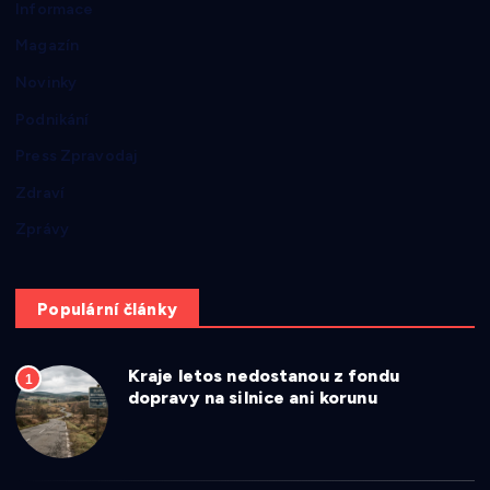
Informace
Magazín
Novinky
Podnikání
Press Zpravodaj
Zdraví
Zprávy
Populární články
Kraje letos nedostanou z fondu
1
dopravy na silnice ani korunu