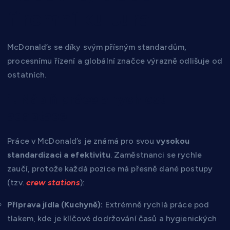
firemní kultura
McDonald’s se díky svým přísným standardům,
procesnímu řízení a globální značce výrazně odlišuje od
ostatních.
1. Náplň práce a rychlost
adaptace
Práce v McDonald’s je známá pro svou
vysokou
standardizaci a efektivitu
. Zaměstnanci se rychle
zaučí, protože každá pozice má přesně dané postupy
(tzv.
crew stations
):
Příprava jídla (Kuchyně):
Extrémně rychlá práce pod
tlakem, kde je klíčové dodržování časů a hygienických