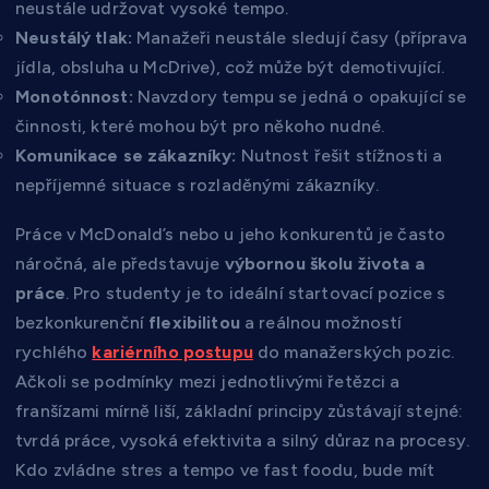
neustále udržovat vysoké tempo.
Neustálý tlak:
Manažeři neustále sledují časy (příprava
jídla, obsluha u McDrive), což může být demotivující.
Monotónnost:
Navzdory tempu se jedná o opakující se
činnosti, které mohou být pro někoho nudné.
Komunikace se zákazníky:
Nutnost řešit stížnosti a
nepříjemné situace s rozladěnými zákazníky.
Práce v McDonald’s nebo u jeho konkurentů je často
náročná, ale představuje
výbornou školu života a
práce
. Pro studenty je to ideální startovací pozice s
bezkonkurenční
flexibilitou
a reálnou možností
rychlého
kariérního postupu
do manažerských pozic.
Ačkoli se podmínky mezi jednotlivými řetězci a
franšízami mírně liší, základní principy zůstávají stejné:
tvrdá práce, vysoká efektivita a silný důraz na procesy.
Kdo zvládne stres a tempo ve fast foodu, bude mít