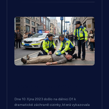
k
Policisté na D1 zachránili cizinku,
která měla infarkt
Dne 10. října 2023 došlo na dálnici D1 k
dramatické záchraně cizinky, která vykazovala