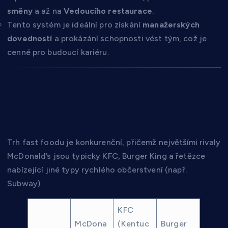
směny
a až na
Vedoucího restaurace
.
Tento systém je ideální pro získání
manažerských
dovedností
a prokázání schopnosti vést tým, což je
cenné pro budoucí kariéru.
II. Srovnání s hlavními
konkurenty
Trh fast foodu je konkurenční, přičemž největšími rivaly
McDonald’s jsou typicky KFC, Burger King a řetězce
nabízející jiné typy rychlého občerstvení (např.
Subway).
KFC
McDona
(Kentuc
Burger