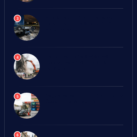
Zloděj na Jindřichohradecku
3
ukradl naftu, další 200 litrů
vyteklo na zem
Demolice ohořelé výškové
4
budovy ve Zlíně oficiálně
zahájena
Regulace cen pohonných hmot v
5
Česku v neděli skončí
V Praze se v jeden den
6