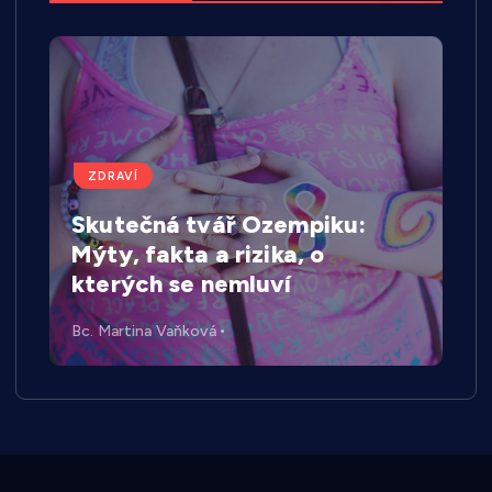
ZDRAVÍ
Skutečná tvář Ozempiku:
Mýty, fakta a rizika, o
kterých se nemluví
Bc. Martina Vaňková