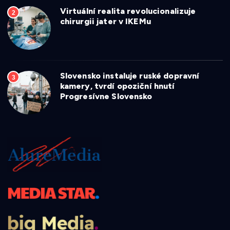
Virtuální realita revolucionalizuje
2
chirurgii jater v IKEMu
Slovensko instaluje ruské dopravní
3
kamery, tvrdí opoziční hnutí
Progresívne Slovensko