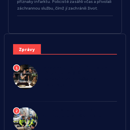
příznaky infarktu. Policisté zasáhli včas a přivolali
záchrannou službu, čímž jí zachránili život.
Zprávy
Výstava o Harrym Potterovi
1
přitahuje návštěvníky
nebelvírovým mečem a
mandragorou
Policisté na D1 zachránili
2
cizinku, která měla infarkt