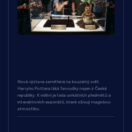
o
p
ř
í
Výstava o Harrym Potterovi
s
přitahuje návštěvníky nebelvírovým
mečem a mandragorou
p
Nová výstava zaměřená na kouzelný svět
Harryho Pottera láká fanoušky nejen z České
ě
republiky. K vidění je řada unikátních předmětů a
interaktivních exponátů, které oživují magickou
v
atmosféru.
e