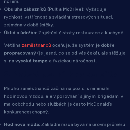
norem.
Obsluha zákazníků (Pult a McDrive):
Vyžaduje
rychlost, vstřícnost a zvládání stresových situací,
zejména v době špičky.
Úklid a údržba:
Zajištění čistoty restaurace a kuchyně.
Většina
zaměstnanců
oceňuje, že systém je
dobře
propracovaný
(je jasné, co se od vás čeká), ale stěžuje
si na
vysoké tempo
a fyzickou náročnost.
2. Platové podmínky a benefity
Mnoho zaměstnanců začíná na pozici s minimální
hodinovou mzdou, ale v porovnání s jinými brigádami v
maloobchodu nebo službách je často McDonald’s
konkurenceschopný.
Hodinová mzda:
Základní mzda bývá na úrovni průměru