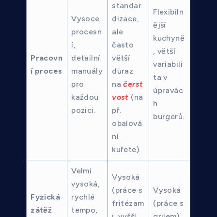
standar
Flexibiln
Vysoce
dizace,
ější
procesn
ale
kuchyně
í,
často
, větší
Pracovn
detailní
větší
variabili
í proces
manuály
důraz
ta v
pro
na
čerst
úpravác
každou
vost
(na
h
pozici.
př.
burgerů.
obalová
ní
kuřete).
Velmi
Vysoká
vysoká,
(práce s
Vysoká
Fyzická
rychlé
fritézam
(práce s
zátěž
tempo,
i, vyšší
grilem).