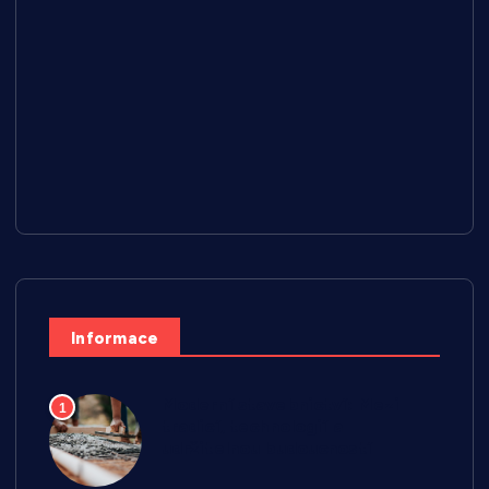
Informace
Moderní stavebnictví: Mezi
1
tradicí, technologií a
udržitelnou budoucností