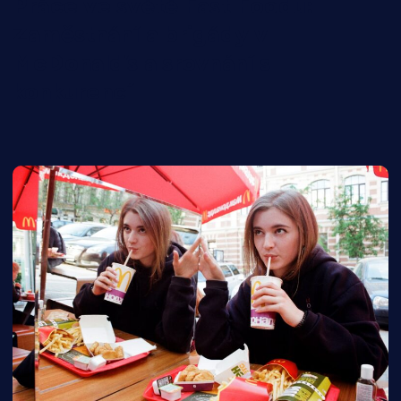
Práce ve světě Fast Foodu:
Zaměstnání a brigády v
McDonald’s a srovnání s
konkurencí