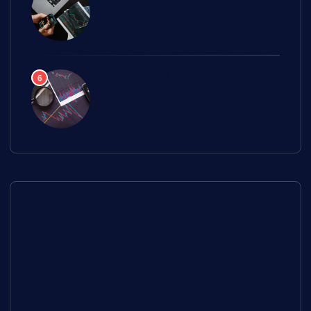
zisk nikoho nenasytí
Dluhopisové kovenanty pod
6
lupou: Vaše neviditelná ochrana