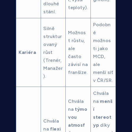
dlouhé
teploty).
stání.
Podobn
Silně
Možnos
é
struktur
t růstu,
možnos
ovaný
ale
ti jako
Kariéra
růst
často
MCD,
(Trenér,
závisí na
ale
Manažer
franšíze.
menší síť
).
v ČR/SR.
Chvála
Chvála
na
menš
na
týmo
í
vou
stereot
Chvála
atmosf
yp
díky
na
flexi