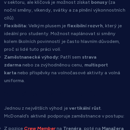
v sektoru, ale klíčová je možnost získat
bonusy
(za
noční směny, víkendy, svátky a za plnění výkonnostních
cílů).
Flexibilita:
Velkým plusem je
flexibilní rozvrh
, který je
ideální pro studenty. Možnost naplánovat si směny
kolem školních povinností je často hlavním důvodem,
proč si lidé tuto práci volí.
Zaměstnanecké výhody:
Patří sem
strava
zdarma
nebo za zvýhodněnou cenu,
multisport
karta
nebo příspěvky na volnočasové aktivity a volná
uniforma.
3. Možnosti kariérního růstu
Jednou z největších výhod je
vertikální růst
.
McDonald’s aktivně podporuje zaměstnance v postupu:
Z pozice
Crew Member
na
Trenéra
, poté na
Manažera