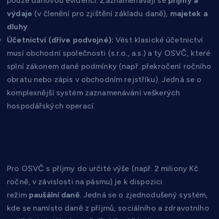
pouze daňovou evidenci. Zaznamenávají se
příjmy a
výdaje
(v členění pro zjištění základu daně),
majetek a
dluhy
.
Účetnictví (dříve podvojné):
Vést klasické účetnictví
musí obchodní společnosti (s.r.o., a.s.) a ty OSVČ, které
splní zákonem dané podmínky (např. překročení ročního
obratu nebo zápis v obchodním rejstříku). Jedná se o
komplexnější systém zaznamenávání veškerých
hospodářských operací.
2. Paušální daň (speciální režim
pro OSVČ)
Pro OSVČ s příjmy do určité výše (např. 2 miliony Kč
ročně, v závislosti na pásmu) je k dispozici
režim
paušální daně
. Jedná se o zjednodušený systém,
kde se namísto daně z příjmů, sociálního a zdravotního