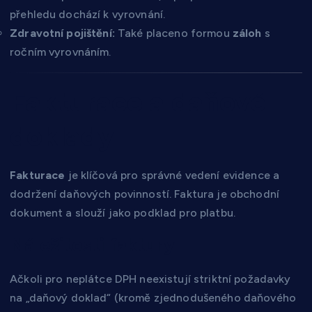
přehledu dochází k vyrovnání.
Zdravotní pojištění:
Také placeno formou
záloh
s
ročním vyrovnáním.
Fakturace a daňové
doklady
Fakturace
je klíčová pro správné vedení evidence a
dodržení daňových povinností. Faktura je obchodní
dokument a slouží jako podklad pro platbu.
Náležitosti faktury
Ačkoli pro neplátce DPH neexistují striktní požadavky
na „daňový doklad“ (kromě zjednodušeného daňového