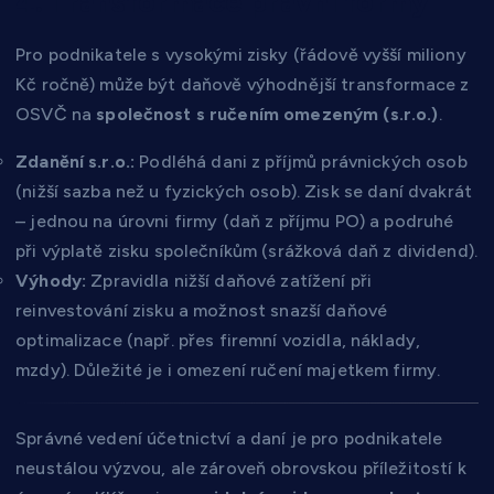
4. Transformace právní formy
Pro podnikatele s vysokými zisky (řádově vyšší miliony
Kč ročně) může být daňově výhodnější transformace z
OSVČ na
společnost s ručením omezeným (s.r.o.)
.
Zdanění s.r.o.:
Podléhá dani z příjmů právnických osob
(nižší sazba než u fyzických osob). Zisk se daní dvakrát
– jednou na úrovni firmy (daň z příjmu PO) a podruhé
při výplatě zisku společníkům (srážková daň z dividend).
Výhody:
Zpravidla nižší daňové zatížení při
reinvestování zisku a možnost snazší daňové
optimalizace (např. přes firemní vozidla, náklady,
mzdy). Důležité je i omezení ručení majetkem firmy.
Správné vedení účetnictví a daní je pro podnikatele
neustálou výzvou, ale zároveň obrovskou příležitostí k