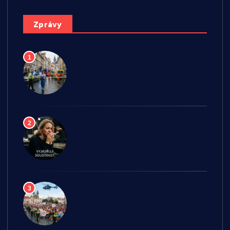
Zprávy
V Praze se v jeden den
1
přiotrávilo plynem pět lidí,
jeden případ skončil smrtí
Markéta Irglová vyjádřila
2
soustrast k úmrtí Glena
Hansarda
Na pochod Prague Pride
3
dohlédnou stovky policistů i
vrtulník