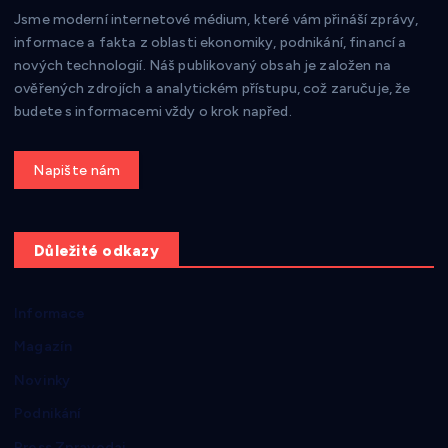
Jsme moderní internetové médium, které vám přináší zprávy,
informace a fakta z oblasti ekonomiky, podnikání, financí a
nových technologií. Náš publikovaný obsah je založen na
ověřených zdrojích a analytickém přístupu, což zaručuje, že
budete s informacemi vždy o krok napřed.
Get a Quote
Důležité odkazy
Informace
Magazín
Novinky
Podnikání
Press Zpravodaj