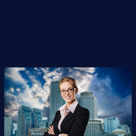
Účetnictví a daně pro
podnikatele: Daňová
optimalizace, fakturace,
povinnosti OSVČ a malých firem