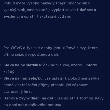
Pokud máte vysoké náklady (např. obchodník s
vysokým objemem zboží), vyplatí se vést
daňovou
evidenci
a uplatnit skutečné výdaje.
2. Daňové slevy a nezdanitelné
části základu daně
Pro OSVČ a fyzické osoby jsou klíčové slevy, které
přímo snižují vypočtenou daň:
Sleva na poplatníka:
Základní sleva, kterou uplatní
každý.
Sleva na manžela/ku:
Lze uplatnit, pokud manžel/ka
nemá vlastní roční příjmy přesahující zákonem
stanovený limit.
Daňové zvýhodnění na děti:
Lze uplatnit formou slevy
na dani nebo daňového bonusu.