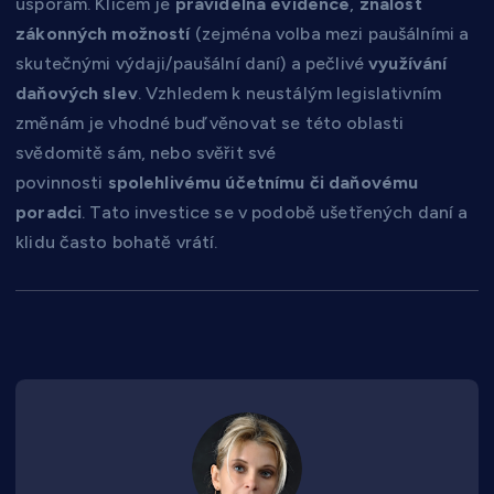
úsporám. Klíčem je
pravidelná evidence
,
znalost
zákonných možností
(zejména volba mezi paušálními a
skutečnými výdaji/paušální daní) a pečlivé
využívání
daňových slev
. Vzhledem k neustálým legislativním
změnám je vhodné buď věnovat se této oblasti
svědomitě sám, nebo svěřit své
povinnosti
spolehlivému účetnímu či daňovému
poradci
. Tato investice se v podobě ušetřených daní a
klidu často bohatě vrátí.