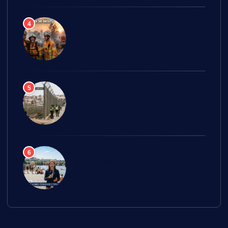
Požár u Bordeaux se nešíří,
4
Francie doufá v lepší dny
Macinka brání Španělsko ve
5
Schengenu kvůli migrační krizi v
Ceutě
Česko čeká na tropický závěr
6
července, hlásí ČT24