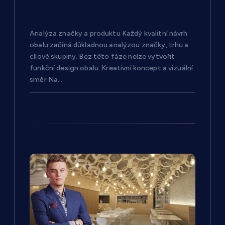
Jak vzniká profesionální design obalu
p
v Buzz Boxx
Analýza značky a produktu Každý kvalitní návrh
ě
obalu začíná důkladnou analýzou značky, trhu a
cílové skupiny. Bez této fáze nelze vytvořit
v
funkční design obalu. Kreativní koncept a vizuální
směr Na…
e
k