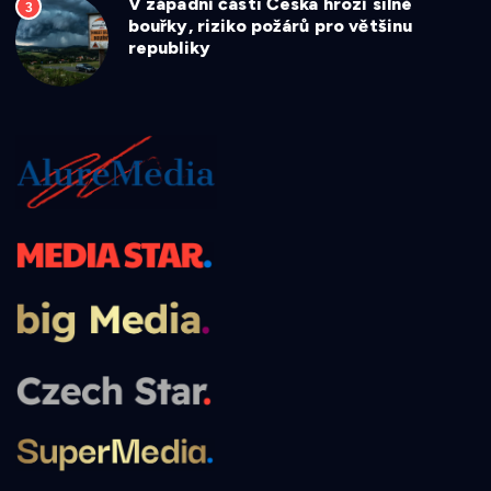
V západní části Česka hrozí silné
3
bouřky, riziko požárů pro většinu
republiky