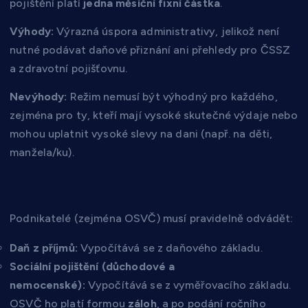
pojištění platí
jedna měsíční fixní částka
.
Výhody:
Výrazná úspora administrativy, jelikož není
nutné podávat daňové přiznání ani přehledy pro ČSSZ
a zdravotní pojišťovnu.
Nevýhody:
Režim nemusí být výhodný pro každého,
zejména pro ty, kteří mají vysoké skutečné výdaje nebo
mohou uplatnit vysoké slevy na dani (např. na děti,
manžela/ku).
3. Povinné odvody
Podnikatelé (zejména OSVČ) musí pravidelně odvádět:
Daň z příjmů:
Vypočítává se z daňového základu.
Sociální pojištění (důchodové a
nemocenské):
Vypočítává se z vyměřovacího základu.
OSVČ ho platí formou
záloh
, a po podání ročního