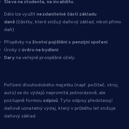
Sleva na studenta, na invaliditu.
Dále lze využít
nezdanitelné části základu
daně
(částky, které snižují daňový základ, nikoli přímo
daň):
Příspěvky na
životní pojištění
a
penzijní spoření
.
Úroky z
úvěru na bydlení
.
Dary
na veřejně prospěšné účely.
3. Majetek a odpisy
Pořízení dlouhodobého majetku (např. počítač, stroj,
auto) se do výdajů nepromítá jednorázově, ale
postupně formou
odpisů
. Tyto odpisy představují
daňově uznatelný výdaj, který v průběhu let snižuje
daňový základ.