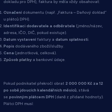
dokladu pro DPH), faktura by měla vždy obsahovat:
Označení
dokumentu (např. „Faktura – Daňový doklad“
u plátců DPH).
Identifikaci dodavatele a odběratele
(jméno/název,
adresa, IČO, DIČ, pokud existuje).
Datum vystavení
faktury a
datum splatnosti
.
Popis
dodávaného zboží/služby.
Cena
(jednotková, celková).
Způsob platby
a bankovní údaje.
Plátci DPH
Pokud podnikatel překročí obrat
2 000 000 Kč za 12
po sobě jdoucích kalendářních měsíců
, stává
se
povinným plátcem DPH
(daně z přidané hodnoty).
Plátci DPH musí: