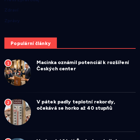
Zdraví
Zprávy
Populární články
Macinka oznámil potenciál k rozšíření
1
Českých center
V pátek padly teplotní rekordy,
2
očekává se horko až 40 stupňů