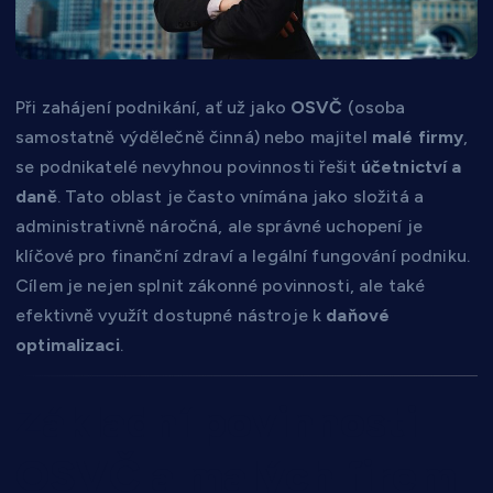
Při zahájení podnikání, ať už jako
OSVČ
(osoba
samostatně výdělečně činná) nebo majitel
malé firmy
,
se podnikatelé nevyhnou povinnosti řešit
účetnictví a
daně
. Tato oblast je často vnímána jako složitá a
administrativně náročná, ale správné uchopení je
klíčové pro finanční zdraví a legální fungování podniku.
Cílem je nejen splnit zákonné povinnosti, ale také
efektivně využít dostupné nástroje k
daňové
optimalizaci
.
Základní povinnosti
OSVČ a malých firem