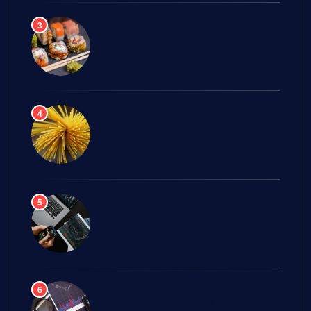
Průvodce specialitami, které
3
nabízí moderní asijská
restaurace
Fenomén Itálie: Vše, co
4
potřebujete vědět o
nejpopulárnější kuchyni světa
Cash flow vs. Zisk: Proč účetní
5
zisk nikoho nenasytí
Dluhopisové kovenanty pod
6
lupou: Vaše neviditelná ochrana