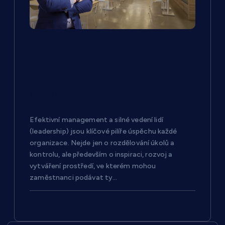
Management a vedení lidí
(Leadership): Jak vést tým,
delegování, motivace zaměstnanců a
budování firemní kultury
Efektivní management a silné vedení lidí
(leadership) jsou klíčové pilíře úspěchu každé
organizace. Nejde jen o rozdělování úkolů a
kontrolu, ale především o inspiraci, rozvoj a
vytváření prostředí, ve kterém mohou
zaměstnanci podávat ty…