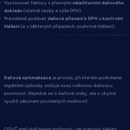
Vystavovat faktury s přesnými
náležitostmi daňového
dokladu
(včetně sazby a výše DPH).
Pravidelně podávat
daňová přiznání k DPH
a
kontrolní
hlášení
(a v některých případech souhrnné hlášení).
Daňová optimalizace:
Jak ušetřit legálně
Daňová optimalizace
je proces, při kterém podnikatel
legálními způsoby snižuje svou celkovou daňovou
povinnost. Nejedná se o daňové úniky, ale o chytré
využití zákonem povolených možností.
1. Volba metody uplatnění výdajů
OSVČ mají dvě hlavní možnosti, jak stanovit základ