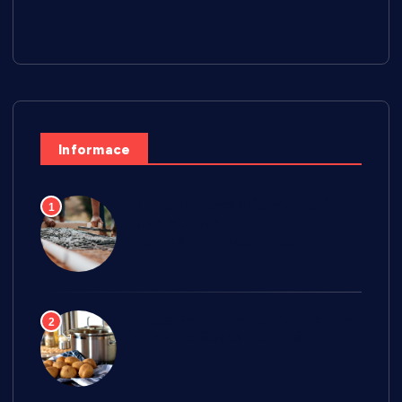
Informace
Moderní stavebnictví: Mezi
1
tradicí, technologií a
udržitelnou budoucností
Srdce Evropy na talíři: Poklady
2
a tradice české kuchyně