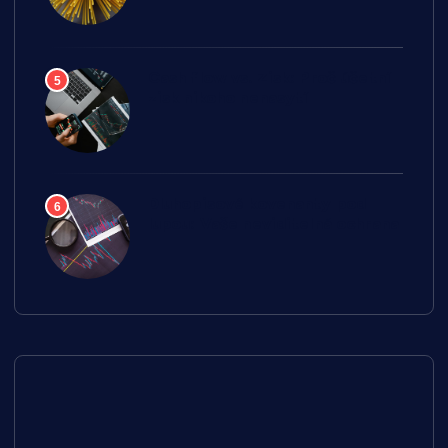
Cash flow vs. Zisk: Proč účetní
5
zisk nikoho nenasytí
Dluhopisové kovenanty pod
6
lupou: Vaše neviditelná ochrana