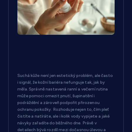
r
o
p
ř
í
Jak správně sestavit ranní a večerní
rutinu péče pro suchou kůži
s
Suchá kůže není jen estetický problém, ale často
i signál, že kožní bariéra nefunguje tak, jak by
p
měla. Správně nastavená ranní a večerní rutina
může pomoci omezit pnutí, šupinatění i
ě
podráždění a zároveň podpořit přirozenou
ochranu pokožky. Rozhoduje nejen to, čím pleť
v
čistíte a natíráte, ale i kolik vody vypijete a jaké
návyky zařadíte do běžného dne. Právě v
detailech bývá rozdíl mezi dočasnou úlevou a