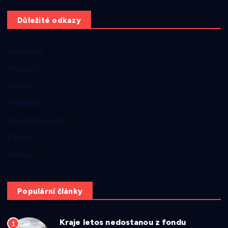
Důležité odkazy
Informace
Magazín
Novinky
Podnikání
Press Zpravodaj
Zdraví
Zprávy
Populární články
Kraje letos nedostanou z fondu
1