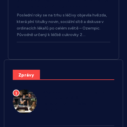
Skutečná tvář Ozempiku: Mýty, fakta
a rizika, o kterých se nemluví
Poslední roky se na trhu s léčivy objevila hvězda,
která plní titulky novin, sociální sítě a diskuse v
ordinacích lékařů po celém světě – Ozempic.
Původně určený k léčbě cukrovky 2….
Zprávy
Výstava o Harrym Potterovi
1
přitahuje návštěvníky
nebelvírovým mečem a
mandragorou