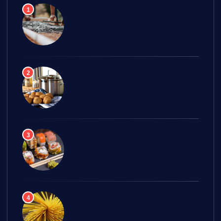
Moderní stavebnictví: Mezi
1
tradicí, technologií a
udržitelnou budoucností
Srdce Evropy na talíři: Poklady
2
a tradice české kuchyně
Průvodce specialitami, které
3
nabízí moderní asijská
restaurace
Fenomén Itálie: Vše, co
4
potřebujete vědět o
nejpopulárnější kuchyni světa