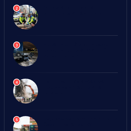
Policisté na D1 zachránili
2
cizinku, která měla infarkt
Zloděj na Jindřichohradecku
3
ukradl naftu, další 200 litrů
vyteklo na zem
Demolice ohořelé výškové
4
budovy ve Zlíně oficiálně
zahájena
Regulace cen pohonných hmot v
5
Česku v neděli skončí