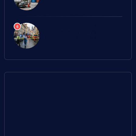
V Praze se v jeden den
6
přiotrávilo plynem pět lidí,
jeden případ skončil smrtí