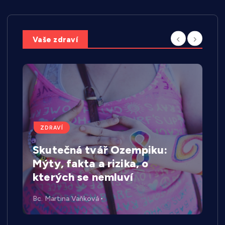
Vaše zdraví
ZDRAVÍ
Skutečná tvář Ozempiku:
Mýty, fakta a rizika, o
kterých se nemluví
Bc. Martina Vaňková