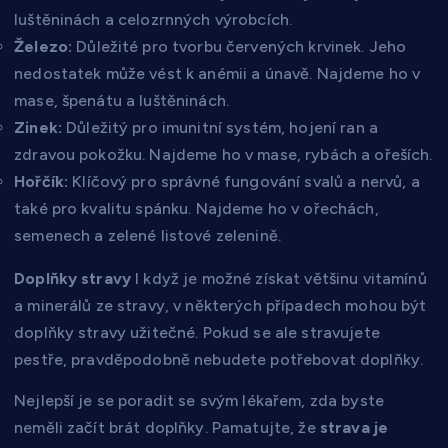
luštěninách a celozrnných výrobcích.
Železo:
Důležité pro tvorbu červených krvinek. Jeho
nedostatek může vést k anémii a únavě. Najdeme ho v
mase, špenátu a luštěninách.
Zinek:
Důležitý pro imunitní systém, hojení ran a
zdravou pokožku. Najdeme ho v mase, rybách a ořeších.
Hořčík:
Klíčový pro správné fungování svalů a nervů, a
také pro kvalitu spánku. Najdeme ho v ořechách,
semenech a zelené listové zelenině.
Doplňky stravy
I když je možné získat většinu vitamínů
a minerálů ze stravy, v některých případech mohou být
doplňky stravy užitečné. Pokud se ale stravujete
pestře, pravděpodobně nebudete potřebovat doplňky.
Nejlepší je se poradit se svým lékařem, zda byste
neměli začít brát doplňky. Pamatujte, že
strava je