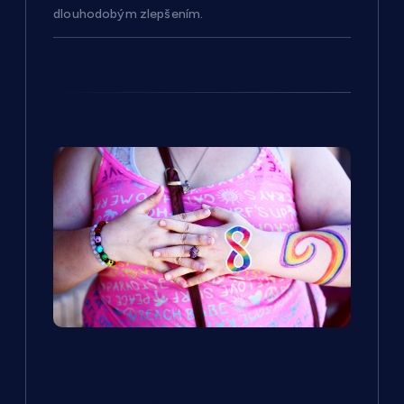
e
dlouhodobým zlepšením.
k