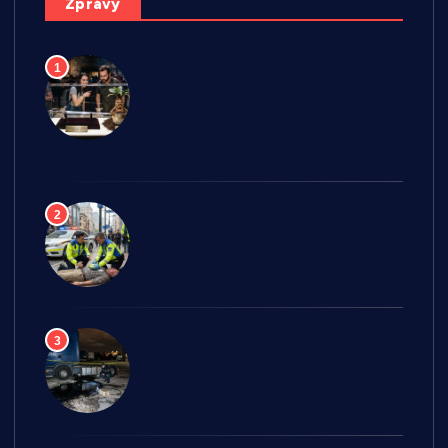
Zprávy
Výstava o Harrym Potterovi
1
přitahuje návštěvníky
nebelvírovým mečem a
mandragorou
Policisté na D1 zachránili
2
cizinku, která měla infarkt
Zloděj na Jindřichohradecku
3
ukradl naftu, další 200 litrů
vyteklo na zem