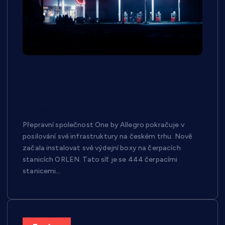
Výdejní boxy od Allegro budou i na
čerpacích stanicích ORLEN
Přepravní společnost One by Allegro pokračuje v
posilování své infrastruktury na českém trhu. Nově
začala instalovat své výdejní boxy na čerpacích
stanicích ORLEN. Tato síť je se 444 čerpacími
stanicemi…