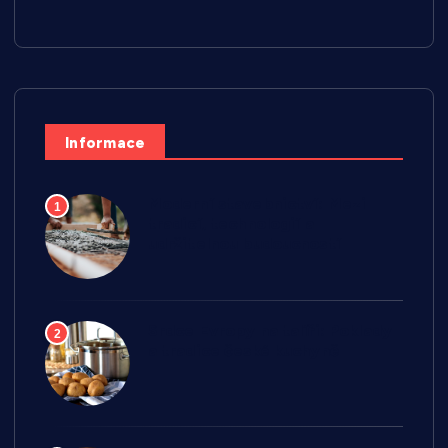
Informace
Moderní stavebnictví: Mezi
1
tradicí, technologií a
udržitelnou budoucností
Srdce Evropy na talíři: Poklady
2
a tradice české kuchyně