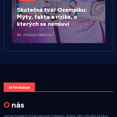
Skutečná tvář Ozempiku:
Mýty, fakta a rizika, o
kterých se nemluví
Bc. Martina Vaňková
Informace
O nás
Jsme moderní internetové médium, které vám přináší zprávy,