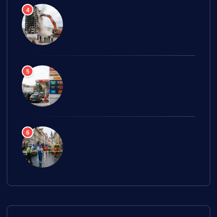
Demolice ohořelé výškové
4
budovy ve Zlíně oficiálně
zahájena
Regulace cen pohonných hmot v
5
Česku v neděli skončí
V Praze se v jeden den
6
přiotrávilo plynem pět lidí,
jeden případ skončil smrtí