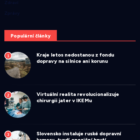
Zdraví
Zprávy
Populární články
Kraje letos nedostanou z fondu
1
dopravy na silnice ani korunu
Virtuální realita revolucionalizuje
2
chirurgii jater v IKEMu
Slovensko instaluje ruské dopravní
3
kamery, tvrdí opoziční hnutí