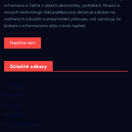
informace a fakta z oblasti ekonomiky, podnikání, financí a
nových technologií. Náš publikovaný obsah je založen na
ověřených zdrojích a analytickém přístupu, což zaručuje, že
budete s informacemi vždy o krok napřed.
Get a Quote
Důležité odkazy
Informace
Magazín
Novinky
Podnikání
Press Zpravodaj