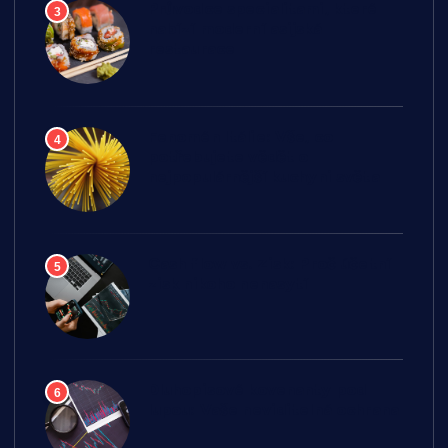
Průvodce specialitami, které
3
nabízí moderní asijská
restaurace
Fenomén Itálie: Vše, co
4
potřebujete vědět o
nejpopulárnější kuchyni světa
Cash flow vs. Zisk: Proč účetní
5
zisk nikoho nenasytí
Dluhopisové kovenanty pod
6
lupou: Vaše neviditelná ochrana